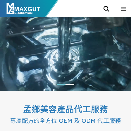
孟鄉美容產品代工服務
專屬配方的全方位 OEM 及 ODM 代工服務