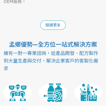
OEM服務。
閱讀更多
孟鄉優勢—全方位一站式解決方案
擁有一對一專業諮詢，從產品開發、配方製作
到大量生產與交付，解決企業客戶的客製化需
求